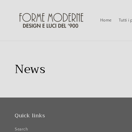
Vai
direttamente
ai contenuti
Home
Tutti i
News
Quick links
Search