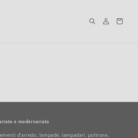
Accedi
Carrello
ariato e modernariato
ementi d'arredo, lampade, lampadari, poltrone,