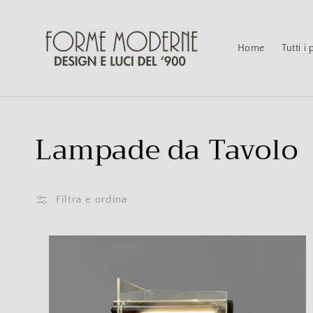
Vai
direttamente
ai contenuti
Home
Tutti i
Collezione:
Lampade da Tavolo
Filtra e ordina