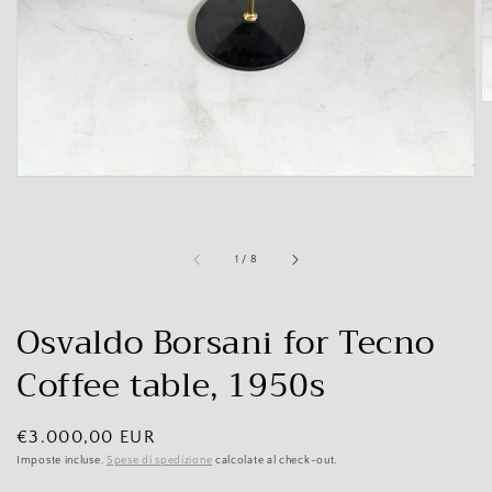
modalità
galleria
di
1
/
8
Osvaldo Borsani for Tecno
Coffee table, 1950s
Prezzo
€3.000,00 EUR
di
Imposte incluse.
Spese di spedizione
calcolate al check-out.
listino