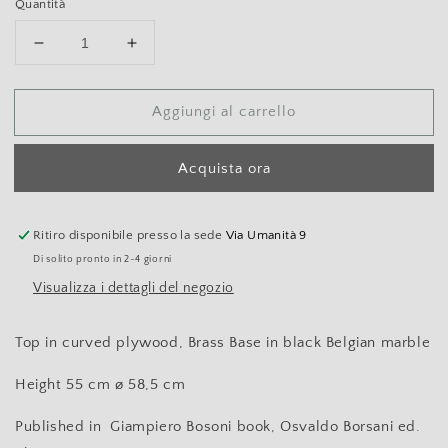
Quantità
Diminuisci
Aumenta
quantità
quantità
per
per
Aggiungi al carrello
Osvaldo
Osvaldo
Borsani
Borsani
for
for
Acquista ora
Tecno
Tecno
Coffee
Coffee
table,
table,
Ritiro disponibile presso la sede
Via Umanità 9
1950s
1950s
Di solito pronto in 2-4 giorni
Visualizza i dettagli del negozio
Top in curved plywood, Brass Base in black Belgian marble
Height 55 cm ø 58,5 cm
Published in Giampiero Bosoni book, Osvaldo Borsani ed.